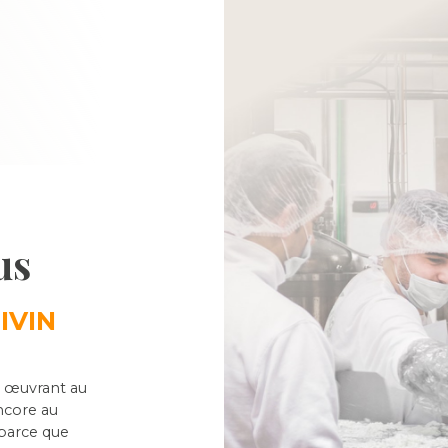
us
IVIN
s œuvrant au
ncore au
 parce que