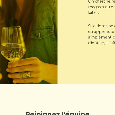
On cherche ré
magasin ou en
laitier.
Si le domaine 
en apprendre p
simplement par
clientèle, il s
Rejoignez l’équipe